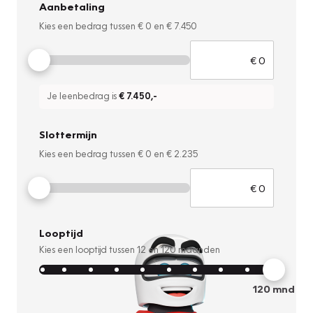
Aanbetaling
Kies een bedrag tussen
€ 0
en
€ 7.450
Je leenbedrag is
€ 7.450
,-
Slottermijn
Kies een bedrag tussen
€ 0
en
€ 2.235
Looptijd
Kies een looptijd tussen
12
en
120
maanden
120
mnd