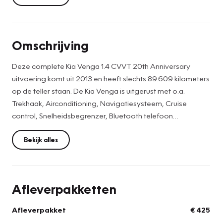
Omschrijving
Deze complete Kia Venga 1.4 CVVT 20th Anniversary
uitvoering komt uit 2013 en heeft slechts 89.609 kilometers
op de teller staan. De Kia Venga is uitgerust met o.a.
Trekhaak, Airconditioning, Navigatiesysteem, Cruise
control, Snelheidsbegrenzer, Bluetooth telefoon
connectiviteit, armsteun voor, Automatisch verstelbare
buitenspiegels, Elektrisch bedienbare ramen voor, USB en
Bekijk alles
Aux aansluiting, Metallic lak, enz...
De prijs betreft een zo-meeneemprijs, inclusief een geldige
Afleverpakketten
APK tot 28-11-2026 !
Optioneel afleverpakket: + €425,- (Garantie, Afleverbeurt,
Afleverpakket
€ 425
Wassen/Poetsen).