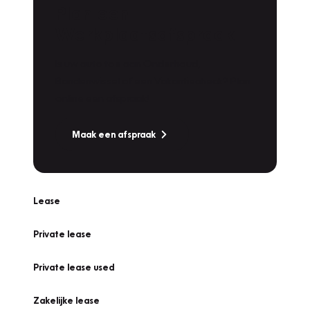
Plan een
Werkplaatsafspraak
Is uw auto toe aan Onderhoud,
Bandenwissel of een Vakantiecheck? Plan
online een afspraak!
Maak een afspraak
Lease
Private lease
Private lease used
Zakelijke lease