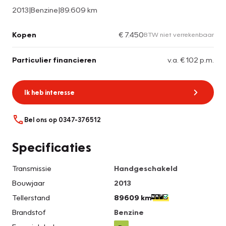
2013
|
Benzine
|
89.609 km
Kopen
€ 7.450
BTW niet verrekenbaar
Particulier financieren
v.a. € 102 p.m.
Ik heb interesse
Bel ons op 0347-376512
Specificaties
Transmissie
Handgeschakeld
Bouwjaar
2013
Tellerstand
89609 km
Brandstof
Benzine