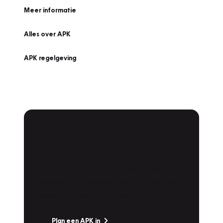
Meer informatie
Alles over APK
APK regelgeving
APK Keuring bij
Vakgarage!
Is het weer tijd voor de jaarlijkse APK? Ga
snel naar Vakgarage bij u in de buurt, en ga
zonder zorgen de weg op!
Plan een APK in