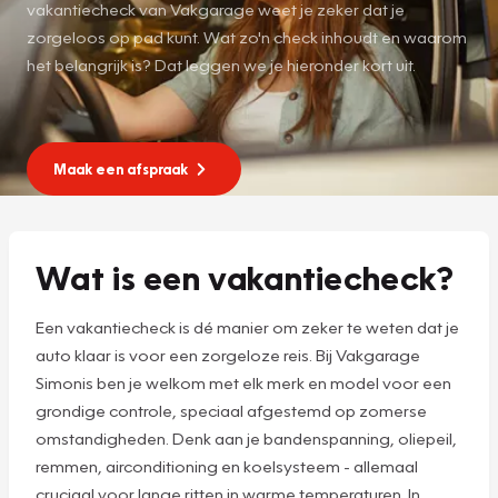
vakantiecheck van Vakgarage weet je zeker dat je
zorgeloos op pad kunt. Wat zo'n check inhoudt en waarom
het belangrijk is? Dat leggen we je hieronder kort uit.
Maak een afspraak
Wat is een vakantiecheck?
Een vakantiecheck is dé manier om zeker te weten dat je
auto klaar is voor een zorgeloze reis. Bij Vakgarage
Simonis ben je welkom met elk merk en model voor een
grondige controle, speciaal afgestemd op zomerse
omstandigheden. Denk aan je bandenspanning, oliepeil,
remmen, airconditioning en koelsysteem - allemaal
cruciaal voor lange ritten in warme temperaturen. In