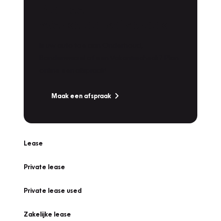
Plan een
Werkplaatsafspraak
Is uw auto toe aan Onderhoud,
Bandenwissel of een Vakantiecheck? Plan
online een afspraak!
Maak een afspraak
Lease
Private lease
Private lease used
Zakelijke lease