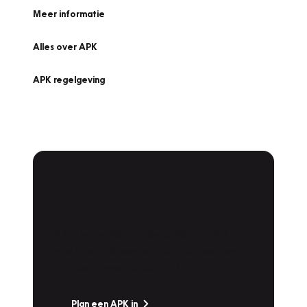
Meer informatie
Alles over APK
APK regelgeving
APK Keuring bij
Vakgarage!
Is het weer tijd voor de jaarlijkse APK? Ga
snel naar Vakgarage bij u in de buurt, en ga
zonder zorgen de weg op!
Plan een APK in