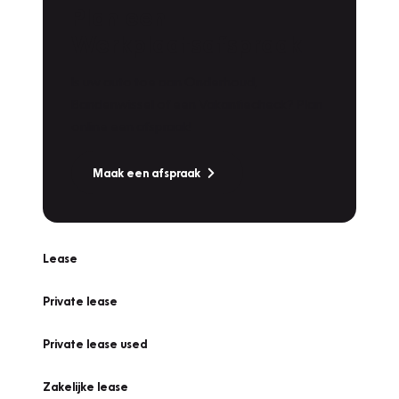
Plan een
Werkplaatsafspraak
Is uw auto toe aan Onderhoud,
Bandenwissel of een Vakantiecheck? Plan
online een afspraak!
Maak een afspraak
Lease
Private lease
Private lease used
Zakelijke lease