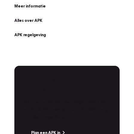
Meer informatie
Alles over APK
APK regelgeving
APK Keuring bij
Vakgarage!
Is het weer tijd voor de jaarlijkse APK? Ga
snel naar Vakgarage bij u in de buurt, en ga
zonder zorgen de weg op!
Plan een APK in