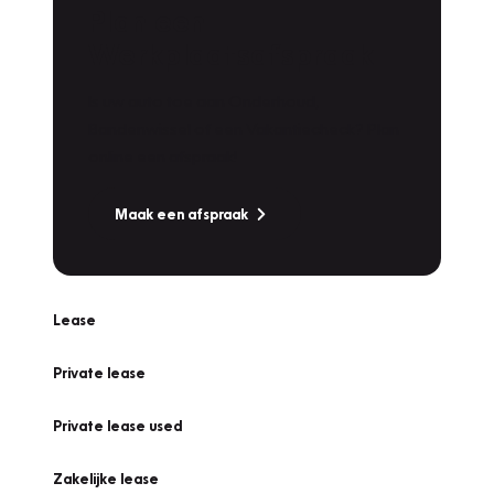
Plan een
Werkplaatsafspraak
Is uw auto toe aan Onderhoud,
Bandenwissel of een Vakantiecheck? Plan
online een afspraak!
Maak een afspraak
Lease
Private lease
Private lease used
Zakelijke lease