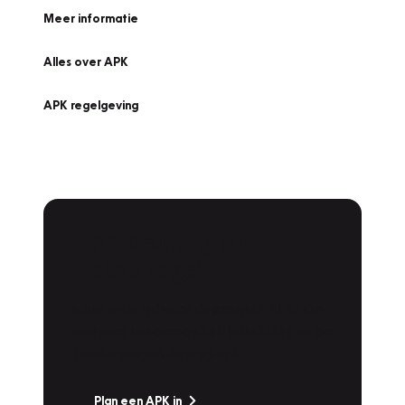
Meer informatie
Alles over APK
APK regelgeving
APK Keuring bij
Vakgarage!
Is het weer tijd voor de jaarlijkse APK? Ga
snel naar Vakgarage bij u in de buurt, en ga
zonder zorgen de weg op!
Plan een APK in