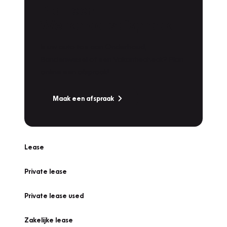
Plan een
Werkplaatsafspraak
Is uw auto toe aan Onderhoud,
Bandenwissel of een Vakantiecheck? Plan
online een afspraak!
Maak een afspraak
Lease
Private lease
Private lease used
Zakelijke lease