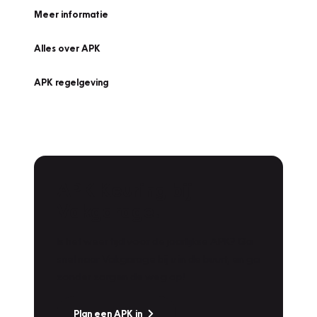
Meer informatie
Alles over APK
APK regelgeving
APK Keuring bij
Vakgarage!
Is het weer tijd voor de jaarlijkse APK? Ga
snel naar Vakgarage bij u in de buurt, en ga
zonder zorgen de weg op!
Plan een APK in