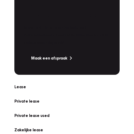
Plan een
Werkplaatsafspraak
Is uw auto toe aan Onderhoud,
Bandenwissel of een Vakantiecheck? Plan
online een afspraak!
Maak een afspraak
Lease
Private lease
Private lease used
Zakelijke lease