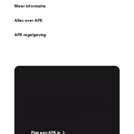
Meer informatie
Alles over APK
APK regelgeving
APK Keuring bij
Vakgarage!
Is het weer tijd voor de jaarlijkse APK? Ga
snel naar Vakgarage bij u in de buurt, en ga
zonder zorgen de weg op!
Plan een APK in