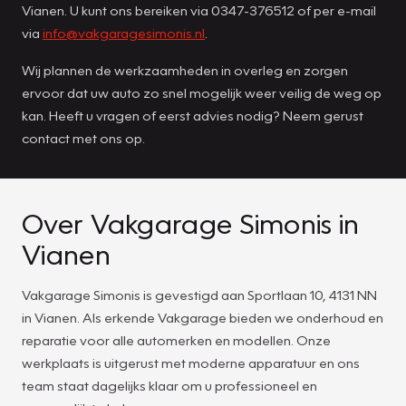
Vianen. U kunt ons bereiken via 0347-376512 of per e-mail
via
info@vakgaragesimonis.nl
.
Wij plannen de werkzaamheden in overleg en zorgen
ervoor dat uw auto zo snel mogelijk weer veilig de weg op
kan. Heeft u vragen of eerst advies nodig? Neem gerust
contact met ons op.
Over Vakgarage Simonis in
Vianen
Vakgarage Simonis is gevestigd aan Sportlaan 10, 4131 NN
in Vianen. Als erkende Vakgarage bieden we onderhoud en
reparatie voor alle automerken en modellen. Onze
werkplaats is uitgerust met moderne apparatuur en ons
team staat dagelijks klaar om u professioneel en