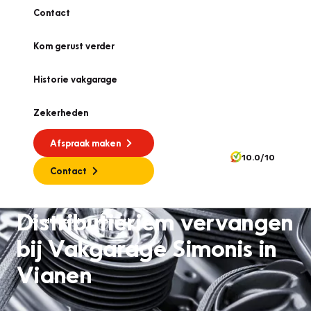
Contact
Kom gerust verder
Historie vakgarage
Zekerheden
Afspraak maken
10.0/10
Contact
Distributieriem vervangen
Onderhoud en reparatie
bij Vakgarage Simonis in
Vianen