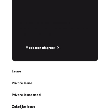
Plan een
Werkplaatsafspraak
Is uw auto toe aan Onderhoud,
Bandenwissel of een Vakantiecheck? Plan
online een afspraak!
Maak een afspraak
Lease
Private lease
Private lease used
Zakelijke lease