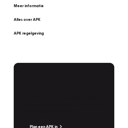
Meer informatie
Alles over APK
APK regelgeving
APK Keuring bij
Vakgarage!
Is het weer tijd voor de jaarlijkse APK? Ga
snel naar Vakgarage bij u in de buurt, en ga
zonder zorgen de weg op!
Plan een APK in